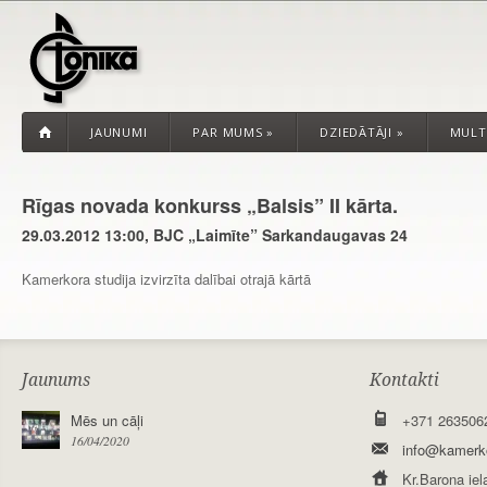
JAUNUMI
PAR MUMS
»
DZIEDĀTĀJI
»
MULT
Rīgas novada konkurss „Balsis” II kārta.
29.03.2012 13:00, BJC „Laimīte” Sarkandaugavas 24
Kamerkora studija izvirzīta dalībai otrajā kārtā
Jaunums
Kontakti
Mēs un cāļi
+371 263506
16/04/2020
info@kamerko
Kr.Barona iel