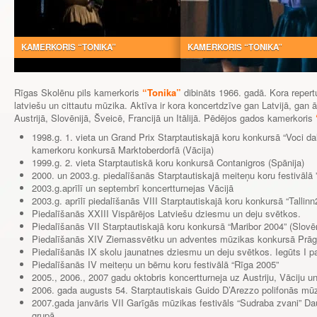
KAMERKORIS “TONIKA”
KAMERKORIS “TONIKA”
Rīgas Skolēnu pils kamerkoris
“Tonika”
dibināts 1966. gadā. Kora repert
latviešu un cittautu mūzika. Aktīva ir kora koncertdzīve gan Latvijā, gan
Austrijā, Slovēnijā, Šveicē, Francijā un Itālijā. Pēdējos gados kamerkoris
1998.g. 1. vieta un Grand Prix Starptautiskajā koru konkursā “Voci dal
kamerkoru konkursā Marktoberdorfā (Vācija)
1999.g. 2. vieta Starptautiskā koru konkursā Contanigros (Spānija)
2000. un 2003.g. piedalīšanās Starptautiskajā meiteņu koru festivālā 
2003.g.aprīlī un septembrī koncertturnejas Vācijā
2003.g. aprīlī piedalīšanās VIII Starptautiskajā koru konkursā “Tallinn
Piedalīšanās XXIII Vispārējos Latviešu dziesmu un deju svētkos.
Piedalīšanās VII Starptautiskajā koru konkursā “Maribor 2004” (Slovēn
Piedalīšanās XIV Ziemassvētku un adventes mūzikas konkursā Prāgā.
Piedalīšanās IX skolu jaunatnes dziesmu un deju svētkos. Iegūts I p
Piedalīšanās IV meiteņu un bērnu koru festivālā “Rīga 2005”
2005., 2006., 2007 gadu oktobris koncertturneja uz Austriju, Vāciju u
2006. gada augusts 54. Starptautiskais Guido D’Arezzo polifonās mūzi
2007.gada janvāris VII Garīgās mūzikas festivāls “Sudraba zvani” Daug
grupā.