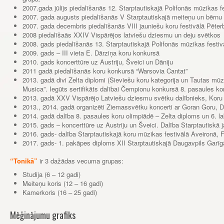
2007.gada jūlijs piedalīšanās 12. Starptautiskajā Polifonās mūzikas 
2007. gada augusts piedalīšanās V Starptautiskajā meiteņu un bērnu k
2007. gada decembris piedalīšanās VIII jauniešu koru festivālā Pēter
2008 piedalīšaās XXIV Vispārējos latviešu dziesmu un deju svētkos
2008. gads piedalīšanās 13. Starptautiskajā Polifonās mūzikas festi
2009. gads – III vieta E. Dārziņa koru konkursā
2010. gads koncerttūre uz Austriju, Šveici un Dāniju
2011 gadā piedalīšanās koru konkursā “Warsovia Cantat”
2013. gadā divi Zelta diplomi (Sieviešu koru kategorija un Tautas mūz
Musica”. Iegūts sertifikāts dalībai Čempionu konkursā 8. pasaules ko
2013. gadā XXV Vispārējo Latviešu dziesmu svētku dalībnieks, Koru kar
2013., 2014. gadā organizēti Ziemassvētku koncerti ar Goran Goru, 
2014. gadā dalība 8. pasaules koru olimpiādē – Zelta diploms un 6. l
2015. gads – koncerttūre uz Austriju un Šveici. Dalība Starptautiskā 
2016. gads- dalība Starptautiskajā koru mūzikas festivālā Aveironā, F
2017. gads- 1. pakāpes diploms XII Starptautiskajā Daugavpils Garīg
“Tonikā”
ir 3 dažādas vecuma grupas:
Studija (6 – 12 gadi)
Meiteņu koris (12 – 16 gadi)
Kamerkoris (16 – 25 gadi)
Mēģinājumu grafiks