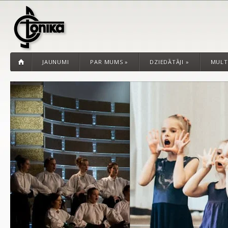
JAUNUMI
PAR MUMS
»
DZIEDĀTĀJI
»
MULT