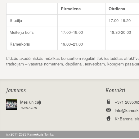
Pirmdiena
Otrdiena
Studija
17.00–18.20
Meiteņu koris
17.00–19.00
18.30-20.00
Kamerkoris
19.00–21.00
Līdzās akadēmiskās mūzikas koncertiem regulāri tiek iestudētas atrakt
tradīcijām – vasaras nometnēm, dejošanai, iesvētībām, kopīgiem pasāk
Jaunums
Kontakti
Mēs un cāļi
+371 263506
16/04/2020
info@kamerko
Kr.Barona iel
(c) 2011-2023 Kamerkoris Tonika