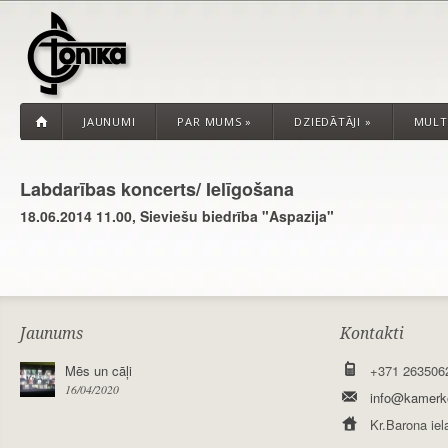
JAUNUMI
PAR MUMS
»
DZIEDĀTĀJI
»
MULT
Labdarības koncerts/ Ielīgošana
18.06.2014 11.00, Sieviešu biedrība "Aspazija"
Jaunums
Kontakti
Mēs un cāļi
+371 263506
16/04/2020
info@kamerko
Kr.Barona iel