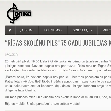
JAUNUMI
PAR MUMS
»
DZIEDĀTĀJI
»
MULT
“RĪGAS SKOLĒNU PILS” 75 GADU JUBILEJAS
09/02/2016
20. februārī plkst. 19.00 Lielajā Ģildē izskanēs bērnu un jauniešu centra 
jubilejas koncerts “Neviens sapnis nav par mazu”. Roku rokā ar “Rīgas S
skolotājiem koncertā piedalīsies arī mūziķis Goran Gora, vēstot par liel
„Parasti saka, ka neviens sapnis nav par lielu, bet mēs priecājamies par ka
Katra lieta ir vērtība, tieši tāpēc ir vērts sapņot gan mazus, gan lielus sapņ
un lai nāktu vietā citi,” ar koncerta ideju dalās jubilejas koncerta projekta
diriģente Inga Cimiņa.
Arī mēs priecāsimies un svinēsim šos svētkus kopā ar mūsu PILI, nāc, b
Biļetes meklē “Biļešu paradīze” tirdzniecības vietās!