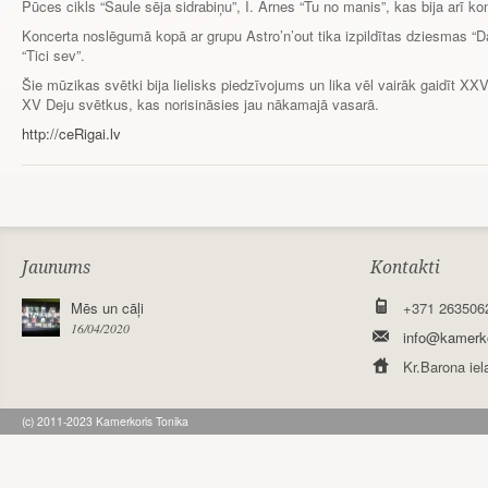
Pūces cikls “Saule sēja sidrabiņu”, I. Arnes “Tu no manis”, kas bija arī kon
Koncerta noslēgumā kopā ar grupu Astro’n’out tika izpildītas dziesmas “Da
“Tici sev”.
Šie mūzikas svētki bija lielisks piedzīvojums un lika vēl vairāk gaidīt X
XV Deju svētkus, kas norisināsies jau nākamajā vasarā.
http://ceRigai.lv
Jaunums
Kontakti
Mēs un cāļi
+371 263506
16/04/2020
info@kamerko
Kr.Barona iel
(c) 2011-2023 Kamerkoris Tonika