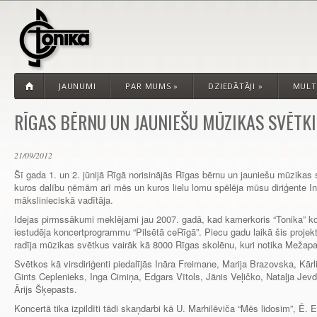
JAUNUMI
PAR MUMS
»
DZIEDĀTĀJI
»
MULT
RĪGAS BĒRNU UN JAUNIEŠU MŪZIKAS SVĒTKI 
21/09/2012
Šī gada 1. un 2. jūnijā Rīgā norisinājās Rīgas bērnu un jauniešu mūzikas s
kuros dalību ņēmām arī mēs un kuros lielu lomu spēlēja mūsu diriģente In
mākslinieciskā vadītāja.
Idejas pirmssākumi meklējami jau 2007. gadā, kad kamerkoris “Tonika” kop
iestudēja koncertprogrammu “Pilsētā ceRīgā”. Piecu gadu laikā šis projek
radīja mūzikas svētkus vairāk kā 8000 Rīgas skolēnu, kuri notika Mežapar
Svētkos kā virsdiriģenti piedalījās Ināra Freimane, Marija Brazovska, Kā
Gints Ceplenieks, Inga Cimiņa, Edgars Vītols, Jānis Veļičko, Nataļja J
Ārijs Šķepasts.
Koncertā tika izpildīti tādi skaņdarbi kā U. Marhilēviča “Mēs lidosim”, Ē