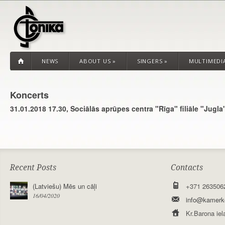
NEWS
ABOUT US
»
SINGERS
»
MULTIMEDI
Koncerts
31.01.2018 17.30, Sociālās aprūpes centra "Rīga" filiāle "Jugla
Recent Posts
Contacts
(Latviešu) Mēs un cāļi
+371 263506
16/04/2020
info@kamerko
Kr.Barona iel