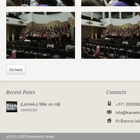
Go back
Recent Posts
Contacts
(Latviešu) Mēs un cāļi
+371 263506
16/04/2020
info@kamerko
Kr.Barona iel
(c) 2011-2023 Kamerkoris Tonika