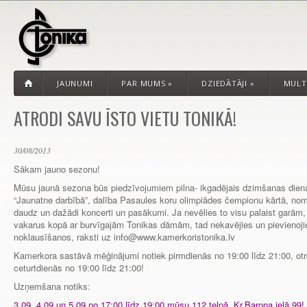
JAUNUMI
PAR MUMS
»
DZIEDĀTĀJI
»
MULT
ATRODI SAVU ĪSTO VIETU TONIKĀ!
30/08/2013
Sākam jauno sezonu!
Mūsu jaunā sezona būs piedzīvojumiem pilna- ikgadējais dzimšanas diena
“Jaunatne darbībā”, dalība Pasaules koru olimpiādes čempionu kārtā, nom
daudz un dažādi koncerti un pasākumi. Ja nevēlies to visu palaist garām, k
vakarus kopā ar burvīgajām Tonikas dāmām, tad nekavējies un pievienoji
noklausīšanos, raksti uz info@www.kamerkoristonika.lv
Kamerkora sastāvā mēģinājumi notiek pirmdienās no 19:00 līdz 21:00, otr
ceturtdienās no 19:00 līdz 21:00!
Uzņemšana notiks:
3.09, 4.09 un 5.09 no 17:00 līdz 19:00 mūsu 112.telpā, Kr.Barona ielā 99!