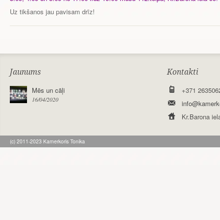
Uz tikšanos jau pavisam drīz!
Jaunums
Kontakti
Mēs un cāļi
+371 263506
16/04/2020
info@kamerko
Kr.Barona iel
(c) 2011-2023 Kamerkoris Tonika